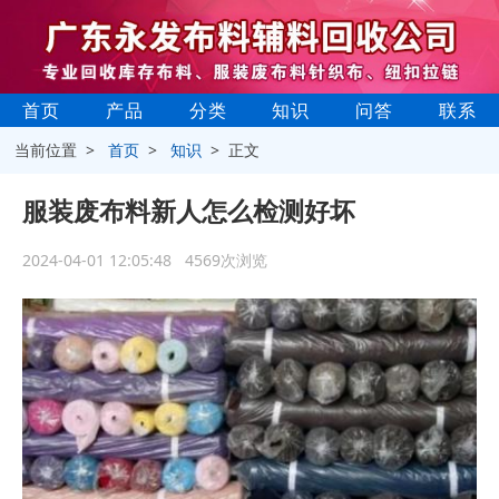
首页
产品
分类
知识
问答
联系
当前位置 >
首页
>
知识
> 正文
服装废布料新人怎么检测好坏
2024-04-01 12:05:48 4569次浏览