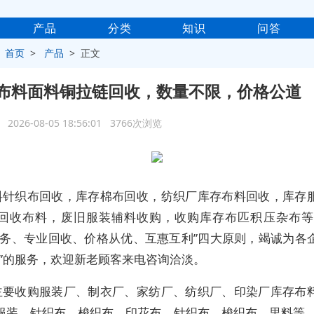
产品
分类
知识
问答
>
首页
>
产品
> 正文
布料面料铜拉链回收，数量不限，价格公道
2026-08-05 18:56:01 3766次浏览
料针织布回收，库存棉布回收，纺织厂库存布料回收，库存
回收布料，废旧服装辅料收购，收购库存布匹积压杂布等
服务、专业回收、价格从优、互惠互利”四大原则，竭诚为各
速”的服务，欢迎新老顾客来电咨询洽淡。
主要收购服装厂、制衣厂、家纺厂、纺织厂、印染厂库存布
服装，针织布、梭织布、印花布、针织布、梭织布、里料等。