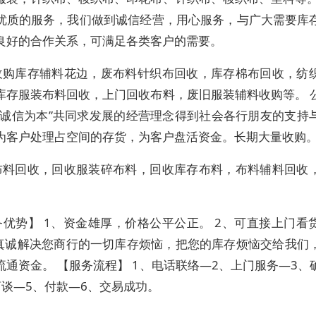
优质的服务，我们做到诚信经营，用心服务，与广大需要库
良好的合作关系，可满足各类客户的需要。
收购库存辅料花边，废布料针织布回收，库存棉布回收，纺
库存服装布料回收，上门回收布料，废旧服装辅料收购等。 
“诚信为本”共同求发展的经营理念得到社会各行朋友的支持
为客户处理占空间的存货，为客户盘活资金。长期大量收购
布料回收，回收服装碎布料，回收库存布料，布料辅料回收
务优势】 1、资金雄厚，价格公平公正。 2、可直接上门看
、真诚解决您商行的一切库存烦恼，把您的库存烦恼交给我们
流通资金。 【服务流程】 1、电话联络—2、上门服务—3、
商谈—5、付款—6、交易成功。