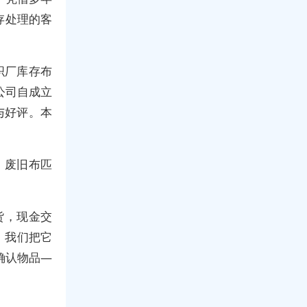
存处理的客
织厂库存布
公司自成立
与好评。本
。
，废旧布匹
货，现金交
，我们把它
确认物品—