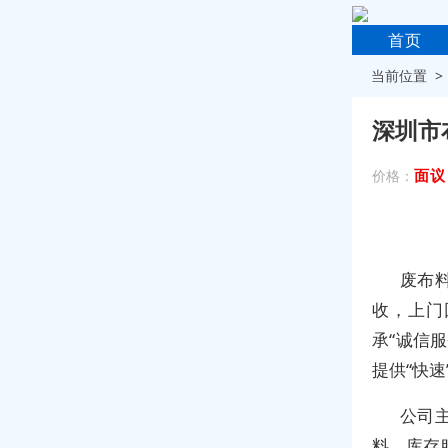
首页
当前位置 
深圳市
面议
价格：
废布
收，上门
承“诚信
提供“快
公司
料、库存