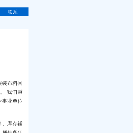
联系
服装布料回
。 我们秉
企事业单位
料、库存辅
 凭借多年