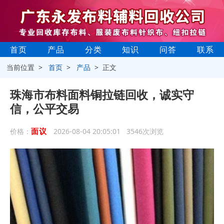
首页
产品
分类
知识
问答
联系
当前位置 >
首页
>
产品
> 正文
珠海市布料面料铜拉链回收，诚实守
信，公平交易
面议
价格：
2026-08-04 20:05:01 3546次浏览