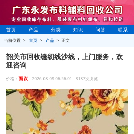
首页
产品
分类
知识
问答
联系
当前位置 >
首页
>
产品
> 正文
韶关市回收缝纫线沙线，上门服务，欢
迎咨询
面议
价格：
2026-08-08 06:56:01 3137次浏览