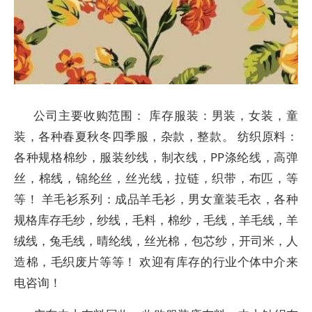
公司主要收购范围： 库存服装：男装，女装，童
装，各种春夏秋冬四季服，杂款，整款。 纺织原料：
各种规格棉纱，服装纱线，制衣线，PP涤纶线，高弹
丝，棉线，锦纶丝，丝光线，拉链，织带，布匹，等
等！ 羊毛衫系列：成品羊毛衫，男女童装毛衣，各种
规格库存毛纱，纱线，毛料，棉纱，毛线，羊毛线，羊
绒线，兔毛线，晴纶线，丝光棉，包芯纱，开司米，人
造棉，毛织废片等等！ 欢迎有库存的行业个体中介来
电咨询！